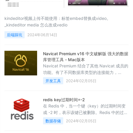
kindeditor视频上传不能使用：标签embed替换成video。
_kindeditor media 怎么改成vedio
后端踩坑
2024年06月14日
Navicat Premium v16 中文破解版 强大的数据
库管理工具 - Mac版本
Navicat Premium 结合了其他 Navicat 成员的
功能。有了不同数据库类型的连接能力，
Navicat Premium 支持在 MySQL、SQL
开发工具
2024年02月05日
Server、SQLite、Oracle 及 PostgreSQL 之
间传输数据。包括存储过程，事件，触发器，
函数，视图等。Navicat Premium 适用于三种
redis key过期时间=-2
平台 &ndash; Microsoft Windows、Mac OS
在 Redis 中，当一个键（key）的过期时间变
成 -2 时，表示该键已被删除。Redis 中的过期
时间（TTL）有以下几种状态：正整数： 表示
数据存储
2024年02月05日
键的剩余过期时间，单位是秒。-1： 表示键没
有设置过期时间，永不过期。-2： 表示键不存