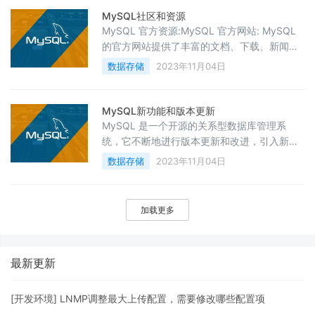
在或已过期被删除。所以，当你使用 TTL 命令
MySQL社区和资源
查看键的剩余过期时间时，如果返回的是 -2，
MySQL 官方资源:MySQL 官方网站: MySQL
说明这个键已经不存在或者已经过期被删除。
的官方网站提供了丰富的文档、下载、新闻和
以下是一个示例，演示了如何在
资源，是学习 MySQL 的起点。MySQL 官方
数据存储
2023年11月04日
文档:MySQL 官方文档: MySQL 提供了详细的
官方文档，包括参考手册、开发者指南和管理
指南，可供开发者和管理员参考。MySQL 社
MySQL新功能和版本更新
区:MySQL Community: MySQL 官方的 Slack
MySQL 是一个开源的关系型数据库管理系
社区，你可以在这里与其他
统，它不断地进行版本更新和改进，引入新的
功能和性能优化。以下是一些 MySQL 最近版
数据存储
2023年11月04日
本中引入的一些新功能和改进的示例，但请注
意，这只是一个概述，具体的新功能和版本可
能随时间而变化。MySQL 8.0 版本： MySQL
加载更多
8.0 是一个重大的版本更新，引入了许多新功
能和性能改进。一些重要的新功能包括：
Window Functions： 支持窗口函
最新更新
[
开发环境
]
LNMP调整最大上传配置，需要修改哪些配置项