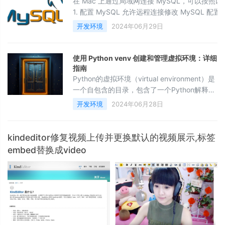
在 Mac 上通过局域网连接 MySQL，可以按照
html&gt;&lt;html lang="en"&gt;&lt;head
1. 配置 MySQL 允许远程连接修改 MySQL 配置
配置文件 my.cnf 或 my.ini，通常位于以下路
开发环境
2024年06月29日
径：/usr/local/etc/my.cnf/etc/my.cnf/opt/hom
编辑该文件，确保有以下配置：[mysqld]bind-a
使用 Python venv 创建和管理虚拟环境：详细
指南
Python的虚拟环境（virtual environment）是
一个自包含的目录，包含了一个Python解释器
和一组Python包。使用虚拟环境可以在不影响
开发环境
2024年06月28日
全局Python环境的情况下，为不同的项目维护
独立的包和依赖关系。以下是使用 venv 模块
创建和管理Python虚拟环境的基本步骤。1. 创
kindeditor修复视频上传并更换默认的视频展示,标签
建虚拟环境首先，确保你已安装了Python 3.3
embed替换成video
或更高版本，因为 venv 模块是Python