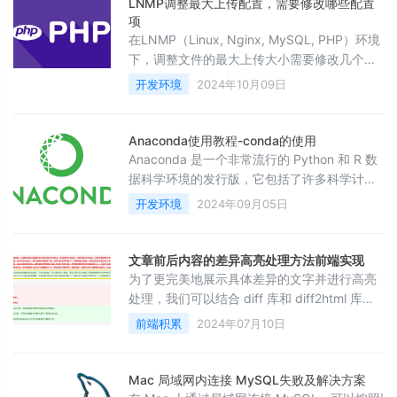
LNMP调整最大上传配置，需要修改哪些配置
项
在LNMP（Linux, Nginx, MySQL, PHP）环境
下，调整文件的最大上传大小需要修改几个关
键配置项。具体涉及Nginx和PHP的配置文
开发环境
2024年10月09日
件，以下是详细的步骤：1. 修改 Nginx 配置
Nginx控制着文件上传的最大大小，可以通过
以下配置项来调整：文件路径：通常位于
Anaconda使用教程-conda的使用
/etc/nginx/nginx.conf 或
Anaconda 是一个非常流行的 Python 和 R 数
/etc/nginx/conf.d/default.conf
据科学环境的发行版，它包括了许多科学计算
和数据分析相关的库，如 NumPy、Pandas、
开发环境
2024年09月05日
Matplotlib 等。Anaconda 还提供了一个名为
conda 的包管理和环境管理系统，使得开发者
能够轻松地安装和管理软件包及依赖项。下面
文章前后内容的差异高亮处理方法前端实现
是一个简单的 Anaconda 使用教程，涵盖了安
为了更完美地展示具体差异的文字并进行高亮
装、创建环境、安装包以及一些基本命令
处理，我们可以结合 diff 库和 diff2html 库来
实现这一点。具体地，我们可以使用
前端积累
2024年07月10日
diffWords 方法生成更详细的差异信息，并通
过自定义渲染逻辑来高亮具体差异的文字。下
面是一个优化后的示例，展示如何高亮具体差
Mac 局域网内连接 MySQL失败及解决方案
异的文字：完整示例代码&lt;!DOCTYPE