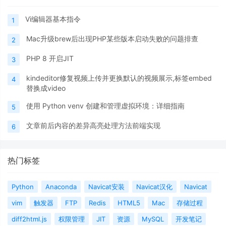
Vi编辑器基本指令
1
Mac升级brew后出现PHP某些版本启动失败的问题排查
2
PHP 8 开启JIT
3
kindeditor修复视频上传并更换默认的视频展示,标签embed
4
替换成video
使用 Python venv 创建和管理虚拟环境：详细指南
5
文章前后内容的差异高亮处理方法前端实现
6
热门标签
Python
Anaconda
Navicat安装
Navicat汉化
Navicat
vim
触发器
FTP
Redis
HTML5
Mac
存储过程
diff2html.js
权限管理
JIT
资源
MySQL
开发笔记