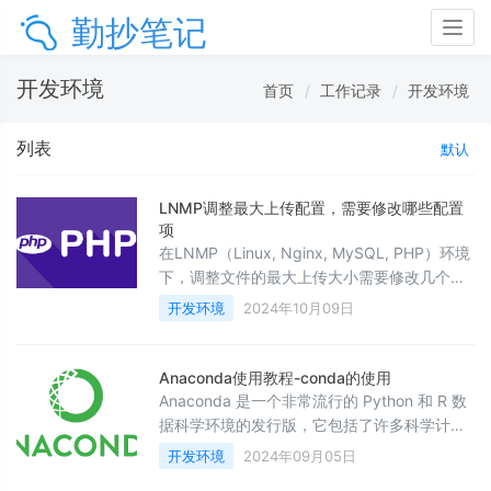
勤抄笔记
Togg
navig
开发环境
首页
工作记录
开发环境
列表
默认
LNMP调整最大上传配置，需要修改哪些配置
项
在LNMP（Linux, Nginx, MySQL, PHP）环境
下，调整文件的最大上传大小需要修改几个关
键配置项。具体涉及Nginx和PHP的配置文
开发环境
2024年10月09日
件，以下是详细的步骤：1. 修改 Nginx 配置
Nginx控制着文件上传的最大大小，可以通过
以下配置项来调整：文件路径：通常位于
Anaconda使用教程-conda的使用
/etc/nginx/nginx.conf 或
Anaconda 是一个非常流行的 Python 和 R 数
/etc/nginx/conf.d/default.conf
据科学环境的发行版，它包括了许多科学计算
和数据分析相关的库，如 NumPy、Pandas、
开发环境
2024年09月05日
Matplotlib 等。Anaconda 还提供了一个名为