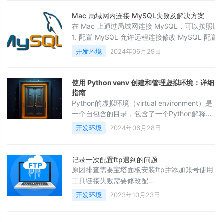
conda 的包管理和环境管理系统，使得开发者
能够轻松地安装和管理软件包及依赖项。下面
Mac 局域网内连接 MySQL失败及解决方案
是一个简单的 Anaconda 使用教程，涵盖了安
在 Mac 上通过局域网连接 MySQL，可以按照
装、创建环境、安装包以及一些基本命令
1. 配置 MySQL 允许远程连接修改 MySQL 配置
配置文件 my.cnf 或 my.ini，通常位于以下路
开发环境
2024年06月29日
径：/usr/local/etc/my.cnf/etc/my.cnf/opt/hom
编辑该文件，确保有以下配置：[mysqld]bind-a
使用 Python venv 创建和管理虚拟环境：详细
指南
Python的虚拟环境（virtual environment）是
一个自包含的目录，包含了一个Python解释器
和一组Python包。使用虚拟环境可以在不影响
开发环境
2024年06月28日
全局Python环境的情况下，为不同的项目维护
独立的包和依赖关系。以下是使用 venv 模块
创建和管理Python虚拟环境的基本步骤。1. 创
记录一次配置ftp遇到的问题
建虚拟环境首先，确保你已安装了Python 3.3
原因排查需要宝塔面板安装ftp并添加账号使用
或更高版本，因为 venv 模块是Python
工具链接失败需要修改配
置/www/server/pure-ftpd/etc/pure-
开发环境
2023年10月23日
ftpd.conf搜索：ForcePassiveIP去除前边的 #
号，修改ip地址为 服务器地址开放端口宝塔开