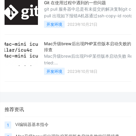
放端口服务器管理开放端口
Git 在使用过程中遇到的一些问题
git pull 服务器中总是有未提交的解决复制git config co
pull 出现如下报错A机器通过ssh-copy-id roo
ssh秘钥。但是某天，B机器的密码修改或者机器
开发环境
2023年10月21日
次ssh IP(B)会报类似如下错误
@@@@@@@@@@@@@@@@@@@@@@@
Mac升级brew后出现PHP某些版本启动失败的问
排查
Mac升级brew后出现PHP某些版本启动失败 Reas
tried:
'/opt/homebrew/opt/icu4c/lib/libicui18n.72.dyl
开发环境
2023年10月18日
(no such file), '/usr/local/lib/libicui18n.72.dylib'
such file), '/usr/lib/libicui18n.72.dylib' (no such
file),
'/opt/homebrew/Cellar/icu4c/73.2/lib/libicui18
推荐资讯
Vi编辑器基本指令
1